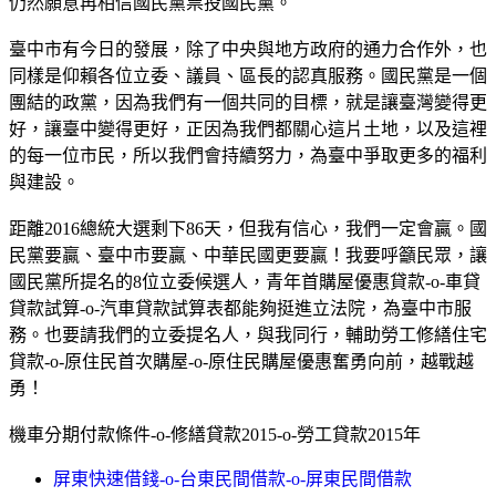
仍然願意再相信國民黨票投國民黨。
臺中市有今日的發展，除了中央與地方政府的通力合作外，也
同樣是仰賴各位立委、議員、區長的認真服務。國民黨是一個
團結的政黨，因為我們有一個共同的目標，就是讓臺灣變得更
好，讓臺中變得更好，正因為我們都關心這片土地，以及這裡
的每一位市民，所以我們會持續努力，為臺中爭取更多的福利
與建設。
距離2016總統大選剩下86天，但我有信心，我們一定會贏。國
民黨要贏、臺中市要贏、中華民國更要贏！我要呼籲民眾，讓
國民黨所提名的8位立委候選人，青年首購屋優惠貸款-o-車貸
貸款試算-o-汽車貸款試算表都能夠挺進立法院，為臺中市服
務。也要請我們的立委提名人，與我同行，輔助勞工修繕住宅
貸款-o-原住民首次購屋-o-原住民購屋優惠奮勇向前，越戰越
勇！
機車分期付款條件-o-修繕貸款2015-o-勞工貸款2015年
屏東快速借錢-o-台東民間借款-o-屏東民間借款