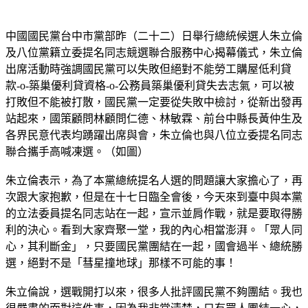
中國國民黨台中市黨部昨（二十二）日舉行總統候選人朱立倫
及八位黨籍立委提名同志競選聯合服務中心揭幕儀式，朱立倫
出席活動時強調國民黨可以失敗但絕對不能勞工購屋低利貸
款-o-築巢優利貸資格-o-公務員築巢優利貸失去志氣，可以被
打敗但不能被打散，國民黨一定要從失敗中檢討，從新出發再
站起來，國策顧問林顧問仁德、林敏霖、前台中縣長黃仲生及
各界民意代表均踴躍出席與會，朱立倫也與八位立委提名同志
聯合攜手高喊凍選。（如圖）
朱立倫表示，為了本黨總統提名人選的問題讓大家擔心了，再
次跟大家抱歉，但是在十七日臨全會後，今天來到臺中與本黨
的立法委員提名同志站在一起，宣示並肩作戰，就是要取得勝
利的決心。看到大家齊聚一堂，我的內心相當澎湃。「眾人同
心，其利斷金」，只要國民黨團結在一起，國會過半、總統勝
選，絕對不是「彗星撞地球」那樣不可能的事！
朱立倫說，選戰開打以來，很多人批評國民黨不夠團結。我也