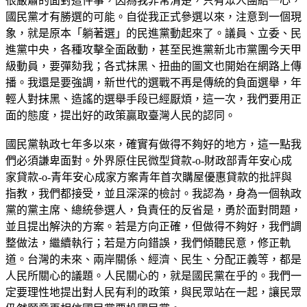
很嚴肅的面對這件事，因為我非常清楚，只有眾人團結一心，
國民黨才有勝選的可能。自從我正式參選以來，注意到一個現
象，就是原本「躺著選」的民進黨動起來了。議員、立委、民
進黨中央，各種攻擊全面啟動，甚至民進黨新北市黨團今天甲
級動員，要彈劾我；各式抹黑、扭曲的圖文也開始在網路上傳
播。我還是要強調，新世代的選戰不再是傳統的負面選舉，年
輕人對抹黑、造謠的選舉手段已經厭煩，這一次，我們要用正
面的態度，提出好的政策贏取臺灣人民的認同。
國民黨執政七年多以來，確實有做得不夠好的地方，這一點我
們必須謙卑面對。外界原住民微型貸款-o-財政部青年安心成
家貸款-o-青年安心成家方案青年首次購屋優惠貸款的批評與
指教，我們都接受，並且深深的檢討。我認為，身為一個執政
黨的黨主席、總統參選人，負責任的反省是，勇於面對問題，
並且提出解決的方案。若是方向正確，但做得不夠好，我們調
整做法，繼續執行；若是方向錯誤，我們傾聽民意，修正軌
道。台灣的未來、兩岸關係、經濟、民生、分配正義等，都是
人民所關心的議題。人民關心的，就是國民黨在乎的。我們一
定要理性地提出對人民有利的政策，與民眾站在一起，讓民眾