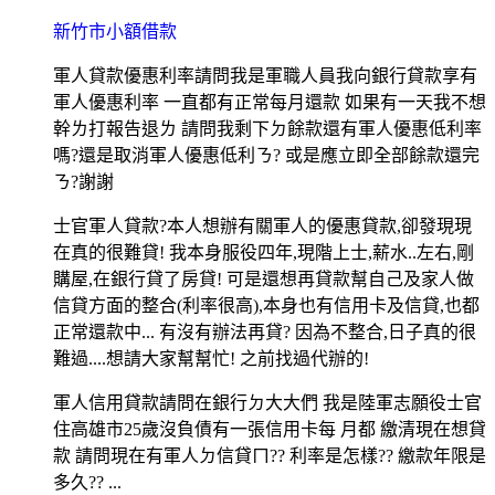
新竹市小額借款
軍人貸款優惠利率請問我是軍職人員我向銀行貸款享有
軍人優惠利率 一直都有正常每月還款 如果有一天我不想
幹ㄌ打報告退ㄌ 請問我剩下ㄉ餘款還有軍人優惠低利率
嗎?還是取消軍人優惠低利ㄋ? 或是應立即全部餘款還完
ㄋ?謝謝
士官軍人貸款?本人想辦有關軍人的優惠貸款,卻發現現
在真的很難貸! 我本身服役四年,現階上士,薪水..左右,剛
購屋,在銀行貸了房貸! 可是還想再貸款幫自己及家人做
信貸方面的整合(利率很高),本身也有信用卡及信貸,也都
正常還款中... 有沒有辦法再貸? 因為不整合,日子真的很
難過....想請大家幫幫忙! 之前找過代辦的!
軍人信用貸款請問在銀行ㄉ大大們 我是陸軍志願役士官
住高雄市25歲沒負債有一張信用卡每 月都 繳清現在想貸
款 請問現在有軍人ㄉ信貸ㄇ?? 利率是怎樣?? 繳款年限是
多久?? ...