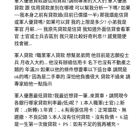
軍人優惠貸款跟信用貸款?請問專業的大大們 軍人優惠
貸款 跟 信用貸款差別在哪裡 可以幫我分析一下嗎? 如果
~~我本身之前有貸款過(目前已償還一半) 那我還能信貸
或軍人優貸嗎? 如果可以貸 我的上限是多少? 小弟我是
軍官 月薪..~~ 我原先貸款是信貸 我知道外面信貸會看軍
官 士官或士兵去區別 我只是比較好奇利息?? 感覺隨便
找會被...
軍人貸款 ?職業軍人貸款 想幫弟弟問 他目前是志願役士
兵 月收入大約... 他沒有辦過信用卡 名下也沒有不動產之
類的 年滿20 如果以他的條件想要牽以下這台車 請問是
ok的嗎? 因為是二手車的 深怕他負擔很大 貸款不過來 請
專家給他一點指示
軍人優惠最低貸款?我最近想貸一筆..來買車，請問現今
各銀行哪家貸款利率最(低)呢？ 1.本人職軍(士官) 2.新
資：..(新轉) 3.年資：.. 4.有兩張信用卡：正常還款、無
遲繳、不良記錄 5.本人沒有任何貸款、沒有負債。 6.這
是一生第一次做貸款。 PS：如有不足的我再補充。