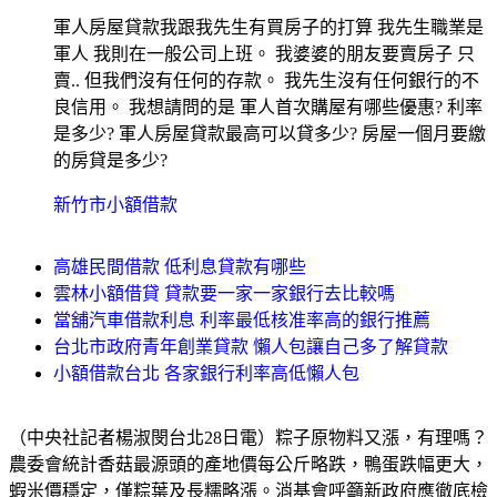
軍人房屋貸款我跟我先生有買房子的打算 我先生職業是
軍人 我則在一般公司上班。 我婆婆的朋友要賣房子 只
賣.. 但我們沒有任何的存款。 我先生沒有任何銀行的不
良信用。 我想請問的是 軍人首次購屋有哪些優惠? 利率
是多少? 軍人房屋貸款最高可以貸多少? 房屋一個月要繳
的房貸是多少?
新竹市小額借款
高雄民間借款 低利息貸款有哪些
雲林小額借貸 貸款要一家一家銀行去比較嗎
當舖汽車借款利息 利率最低核准率高的銀行推薦
台北市政府青年創業貸款 懶人包讓自己多了解貸款
小額借款台北 各家銀行利率高低懶人包
（中央社記者楊淑閔台北28日電）粽子原物料又漲，有理嗎？
農委會統計香菇最源頭的產地價每公斤略跌，鴨蛋跌幅更大，
蝦米價穩定，僅粽葉及長糯略漲。消基會呼籲新政府應徹底檢