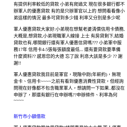
有提供利率較低的貸款 小弟有爬過文 現在很多銀行都不
辦軍人的優惠貸款 有的是只辦軍官以上的 想問看看像小
弟這樣的情況 最多可貸到多少錢 利率又分別是多少呢
軍人優惠貸款大家好:小弟現在想幫老婆清償信用卡債務,
大概是,想貸款,小弟現職軍人線接 上士 有房貸剩下,結婚
貸款也有,哪間銀行還有軍人優惠信貸嗎??? 小弟軍中服
務17年 信用卡4-5張每張額度最低... 還有要貸款要準備
什麼資料?? 感恩您的大德 忘了說 利息大該是多少 ?? 謝
謝!!
軍人優惠貸款我目前是軍官，現階中尉(年薪約)，無現
金卡、信用卡~~~~之前有看到優惠消費性貸款，但經詢
問現在好像都不包含職業軍人，想請問一下如果..都沒在
申辦了，那還有銀行在申辦嗎??申辦條件、利率為何
~~~~
新竹市小額借款