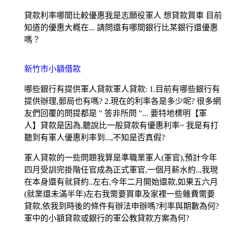
貸款利率哪間比較優惠我是志願役軍人 想貸款買車 目前
知道的優惠大概在... 請問還有哪間銀行比某銀行還優惠
嗎？
新竹市小額借款
哪些銀行有提供軍人貸款軍人貸款: 1.目前有哪些銀行有
提供辦理,郵局也有嗎? 2.現在的利率各是多少呢? 很多網
友們回覆的問提都是 " 答非所問 "... 要特地標明【軍
人】貸款是因為,聽說比一般貸款有優惠利率~ 我是有打
聽到有軍人優惠利率到...,不知是否真假?
軍人貸款的一些問題我算是準職業軍人(軍官),預計今年
四月受訓完掛階任官成為正式軍官,一個月薪水約..,我現
在本身還有就貸約..左右,今年二月開始還款,如果五六月
(就業還未滿半年)左右我需要買車及家裡一些雜費需要
貸款,依我到時後的條件有辦法申辦嗎?利率與期數為何?
軍中的小額貸款或銀行的軍公教貸款方案為何?