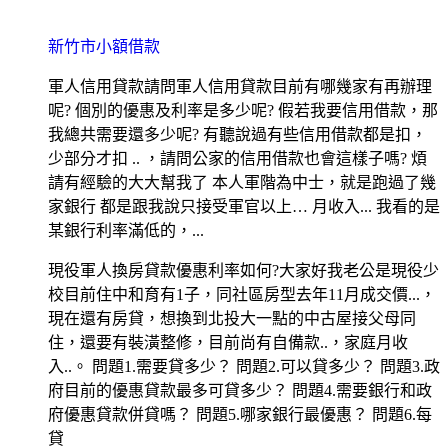
新竹市小額借款
軍人信用貸款請問軍人信用貸款目前有哪幾家有再辦理
呢? 個別的優惠及利率是多少呢? 假若我要信用借款，那
我總共需要還多少呢? 有聽說過有些信用借款都是扣，
少部分才扣 .. ，請問公家的信用借款也會這樣子嗎? 煩
請有經驗的大大幫我了 本人軍階為中士，就是跑過了幾
家銀行 都是跟我說只接受軍官以上… 月收入... 我看的是
某銀行利率滿低的，...
現役軍人換房貸款優惠利率如何?大家好我老公是現役少
校目前住中和育有1子，同社區房型去年11月成交價...，
現在還有房貸，想換到北投大一點的中古屋接父母同
住，還要有裝潢整修，目前尚有自備款..，家庭月收
入..。 問題1.需要貸多少？ 問題2.可以貸多少？ 問題3.政
府目前的優惠貸款最多可貸多少？ 問題4.需要銀行和政
府優惠貸款併貸嗎？ 問題5.哪家銀行最優惠？ 問題6.每
貸