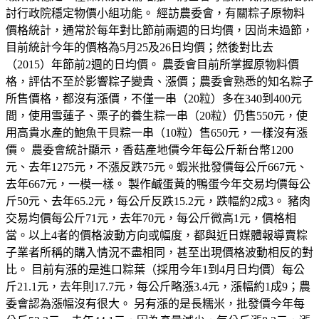
討行政院穩定物價小組功能。 經訪農委會，有關粽子原物料
價格統計，通常於每年對比節前兩週的日均價，因尚未過節，
目前統計今年的價格為5月25及26日均價；然後對比去
（2015）年節前2週的日均價。 農委會目前所掌握原物料價
格，評估不至於影響粽子變貴、漲價；農委會熟悉的知名粽子
所售價格，都沒有漲價，不僅一串（20粒）多在340到400元
間，使用雪蓮子、栗子的養生粽一串（20粒）仍售550元，使
用高貴水產的鮑魚干貝粽一串（10粒）售650元，一樣沒有漲
價。 農委會統計顯示，香菇產地價今年每公斤新台幣1200
元、去年1275元，不漲反跌75元。蝦米批發價每公斤667元、
去年667元，一模一樣。 製作鹹蛋黃的鴨蛋今年交易均價每公
斤50元、去年65.2元，每公斤反跌15.2元，跌幅約2成3。 豬肉
交易均價每公斤71元，去年70元，每公斤微高1元，價格相
當。以上4者的價格波動方向或幅度，都與近日媒體報導賣粽
子業者所稱的購入情況不盡相同，甚至出現價格波動相反的對
比。 目前有漲的是進口粽葉（採用今年1到4月日均價）每公
斤21.1元，去年則17.7元，每公斤略漲3.4元，漲幅約1成9；農
委會認為漲幅沒有很大。 另有漲的是長糯米，批發價今年每