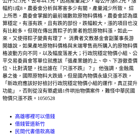
公斤52.3元、去年44.1元，因為產量減少，每公斤漲8.2元，漲
幅約1成8。農委會分析與寒害多少有關，產量減少所致。 綜
上所悉，農委會掌握的最前端數款原物料價格，農委會認為還
算穩定，有漲有跌，且有跌的部份，跌幅較大，漲的項目也沒
有比較多。但現在傳出賣粽子的業者抱怨原物料漲，如此一
來，又使得粽子變貴有理了。 消費者文教基金會副董事長游
開雄說，如果產地原物料價格與末端零售商所購入的原物料價
格波動方向不同，以及幅度落差大；行政院穩定物價小組、公
平交易委員會等單位就應該「循產業鏈的上、中、下游徹查價
位、比對清楚，找出誰在『只漲不跌』？」 他強調，金融風
暴之後，國際原物料大跌過，但是國內物價永遠只漲不跌，
「新政府應該好好檢討行政院穩定物價小組的運作，真正提升
功能」，否則從沒有懲處過1件哄抬物價案件，難怪中華民國
物價只漲不跌。1050528
高雄哪裡可以借錢
借錢管道新竹
民間代書借款高雄