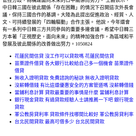
管控分歧，為構建面向未來的日中關係而努力。 王毅表示，
中日韓三國在彼此關係「存在困難」的情況下召開這次外長會
議，保持三國合作的基調。大陸為此提出促進政治、經貿、人
文、可持續發展的「四輪驅動」合作主張。 他說，今年還會
有一系列中日韓三方共同參與的重要多邊會議，希望中日韓三
方本著「正視歷史，面向未來」的精神加強合作，為區域和平
發展及彼此關係的改善做出努力。1050824
花蓮民間信貸 沒工作可以貸款嗎 花蓮民間信貸
苗栗證件借貸 各大銀行比較給自己多一個機會 苗栗證件
借貸
無收入證明貸款 免費諮詢的秘訣 無收入證明貸款
沒薪轉借錢 有比這還優惠安全的方案管道嗎 沒薪轉借錢
當鋪利息計算 貸款最重要的事情是什麼 當鋪利息計算
銀行現金貸款 有過貸款經驗人士請推薦一下吧 銀行現金
貸款
軍公教房貸利率 貸款條件找哪間比較好 軍公教房貸利率
台北民間貸款 最高可借多少 台北民間貸款