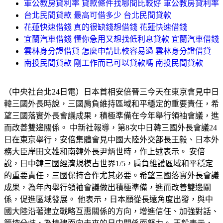
軍公教房貸利率 貸款條件找哪間比較好 軍公教房貸利率
台北民間貸款 最高可借多少 台北民間貸款
花蓮快速借錢 真的很缺錢想借錢 花蓮快速借錢
宜蘭汽車借錢 懂你急用又想找低利息貸款 宜蘭汽車借錢
雲林身分證借貸 怎麼申請比較容易過 雲林身分證借貸
南投民間貸款 剛工作而已可以貸款嗎 南投民間貸款
（中央社台北24日電）日本首相安倍晉三今天在東京會見中日
韓三國外長時說，三國肩負維持區域和平穩定的重要責任，希
望三國落實外長會議成果，積極準備在今年舉行領袖會議，進
而改善雙邊關係。 中新社報導，第8次中日韓三國外長會議24
日在東京舉行，安倍集體會見中國大陸外交部長王毅、日本外
務大臣岸田文雄和南韓外長尹炳世時，作上述表示。 安倍
說，日中韓三國經濟規模占世界1/5，肩負維護區域和平穩定
的重要責任，三國保持合作尤其必要。希望三國落實外長會議
成果，為年內舉行領袖會議做出積極準備，進而改善雙邊關
係，促進區域發展。 他表示，日本願從長遠角度出發，與中
國大陸沿著建立戰略互惠關係的方向，增進信任、加強對話、